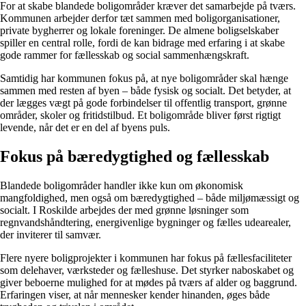
For at skabe blandede boligområder kræver det samarbejde på tværs.
Kommunen arbejder derfor tæt sammen med boligorganisationer,
private bygherrer og lokale foreninger. De almene boligselskaber
spiller en central rolle, fordi de kan bidrage med erfaring i at skabe
gode rammer for fællesskab og social sammenhængskraft.
Samtidig har kommunen fokus på, at nye boligområder skal hænge
sammen med resten af byen – både fysisk og socialt. Det betyder, at
der lægges vægt på gode forbindelser til offentlig transport, grønne
områder, skoler og fritidstilbud. Et boligområde bliver først rigtigt
levende, når det er en del af byens puls.
Fokus på bæredygtighed og fællesskab
Blandede boligområder handler ikke kun om økonomisk
mangfoldighed, men også om bæredygtighed – både miljømæssigt og
socialt. I Roskilde arbejdes der med grønne løsninger som
regnvandshåndtering, energivenlige bygninger og fælles udearealer,
der inviterer til samvær.
Flere nyere boligprojekter i kommunen har fokus på fællesfaciliteter
som delehaver, værksteder og fælleshuse. Det styrker naboskabet og
giver beboerne mulighed for at mødes på tværs af alder og baggrund.
Erfaringen viser, at når mennesker kender hinanden, øges både