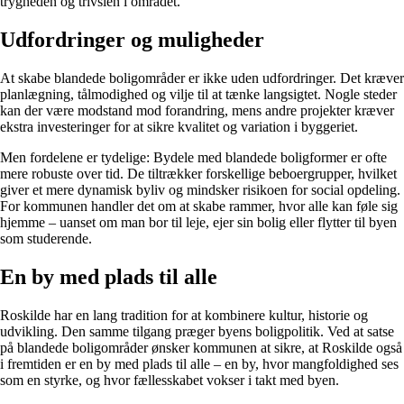
trygheden og trivslen i området.
Udfordringer og muligheder
At skabe blandede boligområder er ikke uden udfordringer. Det kræver
planlægning, tålmodighed og vilje til at tænke langsigtet. Nogle steder
kan der være modstand mod forandring, mens andre projekter kræver
ekstra investeringer for at sikre kvalitet og variation i byggeriet.
Men fordelene er tydelige: Bydele med blandede boligformer er ofte
mere robuste over tid. De tiltrækker forskellige beboergrupper, hvilket
giver et mere dynamisk byliv og mindsker risikoen for social opdeling.
For kommunen handler det om at skabe rammer, hvor alle kan føle sig
hjemme – uanset om man bor til leje, ejer sin bolig eller flytter til byen
som studerende.
En by med plads til alle
Roskilde har en lang tradition for at kombinere kultur, historie og
udvikling. Den samme tilgang præger byens boligpolitik. Ved at satse
på blandede boligområder ønsker kommunen at sikre, at Roskilde også
i fremtiden er en by med plads til alle – en by, hvor mangfoldighed ses
som en styrke, og hvor fællesskabet vokser i takt med byen.