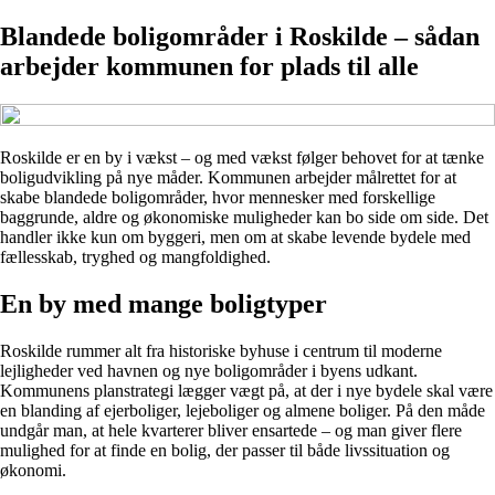
Blandede boligområder i Roskilde – sådan
arbejder kommunen for plads til alle
Roskilde er en by i vækst – og med vækst følger behovet for at tænke
boligudvikling på nye måder. Kommunen arbejder målrettet for at
skabe blandede boligområder, hvor mennesker med forskellige
baggrunde, aldre og økonomiske muligheder kan bo side om side. Det
handler ikke kun om byggeri, men om at skabe levende bydele med
fællesskab, tryghed og mangfoldighed.
En by med mange boligtyper
Roskilde rummer alt fra historiske byhuse i centrum til moderne
lejligheder ved havnen og nye boligområder i byens udkant.
Kommunens planstrategi lægger vægt på, at der i nye bydele skal være
en blanding af ejerboliger, lejeboliger og almene boliger. På den måde
undgår man, at hele kvarterer bliver ensartede – og man giver flere
mulighed for at finde en bolig, der passer til både livssituation og
økonomi.